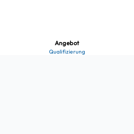
Angebot
Qualifizierung
Integration
Coaching
Arbeits- und
Personalvermittlung
Geförderte
Arbeitsmarktintegration
Über FITS
Wer wir sind
Stellenangebote